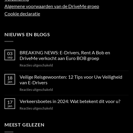
Algemene voorwaarden van de DriveMe groep
Cookie declaratie
NIEUWS EN BLOGS
BREAKING NEWS: E-Drivers, Rent A Bob en
03
sep
DriveMe verkocht aan Euro BOB groep
voor
Reacties uitgeschakeld
BREAKING
NEWS:
Veilige Reisgewoonten: 12 Tips voor Uw Veiligheid
18
E-
jan
van E-Drivers
Drivers,
voor
Reacties uitgeschakeld
Rent
Veilige
A
Reisgewoonten:
Verkeersboetes in 2024: Wat betekent dit voor u?
Bob
17
12
en
jan
voor
Reacties uitgeschakeld
Tips
DriveMe
Verkeersboetes
voor
verkocht
in
Uw
aan
2024:
MEEST GELEZEN
Veiligheid
Euro
Wat
van
BOB