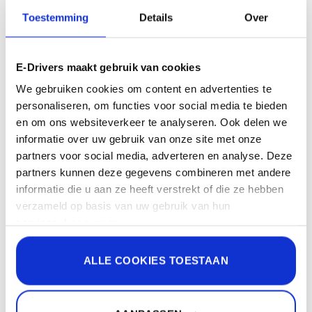
Toestemming
Details
Over
ARCHIEVEN
E-Drivers maakt gebruik van cookies
september 2025
(1)
We gebruiken cookies om content en advertenties te
januari 2024
(2)
personaliseren, om functies voor social media te bieden
en om ons websiteverkeer te analyseren. Ook delen we
november 2022
(1)
informatie over uw gebruik van onze site met onze
oktober 2022
(1)
partners voor social media, adverteren en analyse. Deze
partners kunnen deze gegevens combineren met andere
september 2022
(1)
informatie die u aan ze heeft verstrekt of die ze hebben
verzameld op basis van uw gebruik van hun
juni 2022
(2)
services.
Lees meer.
januari 2022
(2)
Sommige van de gegevens die worden verzameld, zijn
december 2021
(2)
ALLE COOKIES TOESTAAN
bedoeld voor personalisatie en het meten van de
september 2021
(1)
effectiviteit van advertenties.
Lees meer.