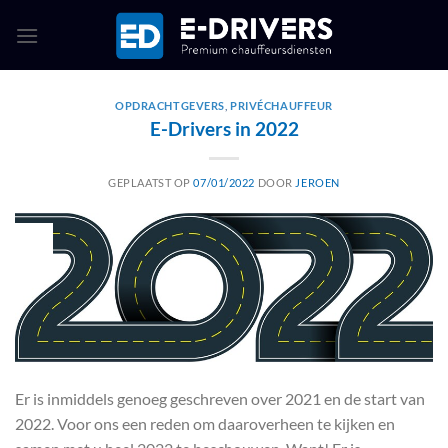
Ga
naar
inhoud
OPDRACHTGEVERS
,
PRIVÉCHAUFFEUR
E-Drivers in 2022
GEPLAATST OP
07/01/2022
DOOR
JEROEN
07
jan
Er is inmiddels genoeg geschreven over 2021 en de start van
2022. Voor ons een reden om daaroverheen te kijken en