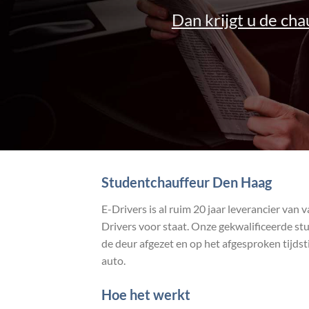
Dan krijgt u de chau
Studentchauffeur Den Haag
E-Drivers is al ruim 20 jaar leverancier v
Drivers voor staat. Onze gekwalificeerde st
de deur afgezet en op het afgesproken tijds
auto.
Hoe het werkt