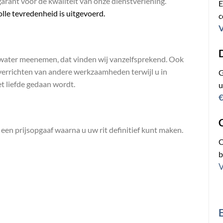
arant voor de kwaliteit van onze dienstverlening.
E
olle tevredenheid is uitgevoerd.
c
V
e water meenemen, dat vinden wij vanzelfsprekend. Ook
verrichten van andere werkzaamheden terwijl u in
G
et liefde gedaan wordt.
u
€
C
 een prijsopgaaf waarna u uw rit definitief kunt maken.
O
b