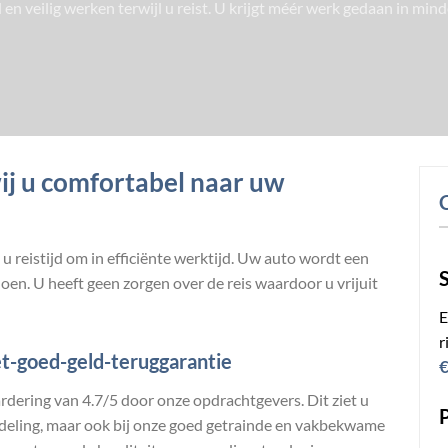
n veilig werken terwijl u reist. U krijgt méér werk gedaan in min
ij u comfortabel naar uw
 reistijd om in efficiënte werktijd. Uw auto wordt een
en. U heeft geen zorgen over de reis waardoor u vrijuit
E
r
et-goed-geld-teruggarantie
€
rdering van 4.7/5 door onze opdrachtgevers. Dit ziet u
andeling, maar ook bij onze goed getrainde en vakbekwame