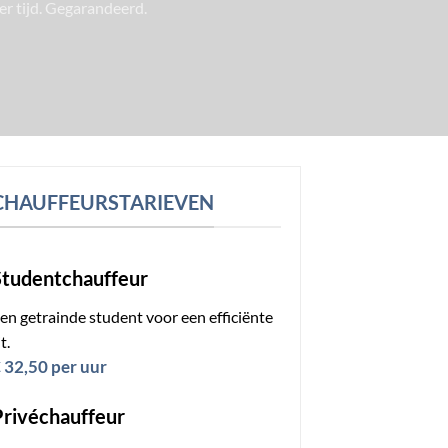
der tijd. Gegarandeerd.
CHAUFFEURSTARIEVEN
Studentchauffeur
en getrainde student voor een efficiënte
it.
 32,50 per uur
Privéchauffeur