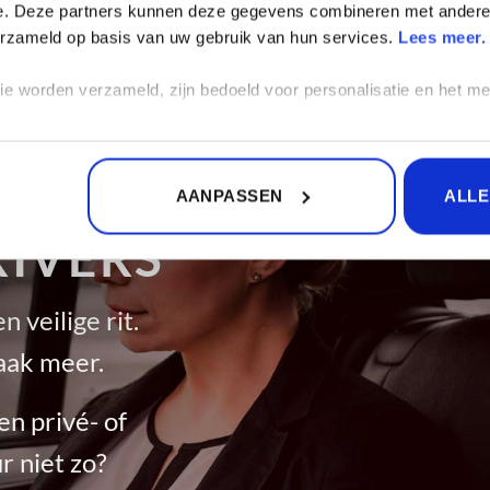
e. Deze partners kunnen deze gegevens combineren met andere i
Block
"4112"
not found
verzameld op basis van uw gebruik van hun services.
Lees meer.
worden verzameld, zijn bedoeld voor personalisatie en het mete
GARANTIE
AANPASSEN
ALLE
RIVERS
 veilige rit.
aak meer.
en privé- of
r niet zo?