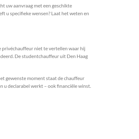
atcht uw aanvraag met een geschikte
eft u specifieke wensen? Laat het weten en
privéchauffeur niet te vertellen waar hij
tudeerd. De studentchauffeur uit Den Haag
p het gewenste moment staat de chauffeur
n u declarabel werkt – ook financiële winst.