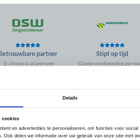
Betrouwbare partner
Stipt op tijd
"E-Drivers is al jaren een
“Goede voorbereiding per mai
betrouwbare partner met
app. Keurige begeleiding en
stekende service gecombineerd
chauffeurs zijn stipt op tijd.
grote flexibiliteit. Daarnaast is
Rob Steijn
/
Dura Vermee
 de prijs-kwaliteit-verhouding
uitstekend.”
Details
Frans ten Brink
/
DSW
n cookies
ent en advertenties te personaliseren, om functies voor social
. Ook delen we informatie over uw gebruik van onze site met on