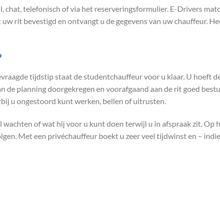
l, chat, telefonisch of via het reserveringsformulier. E-Drivers m
 uw rit bevestigd en ontvangt u de gegevens van uw chauffeur. He
?
agde tijdstip staat de studentchauffeur voor u klaar. U hoeft de 
van de planning doorgekregen en voorafgaand aan de rit goed bes
bij u ongestoord kunt werken, bellen of uitrusten.
l wachten of wat hij voor u kunt doen terwijl u in afspraak zit. O
lgen. Met een privéchauffeur boekt u zeer veel tijdwinst en – indie