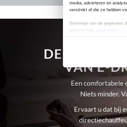
media, adverteren en analys
verstrekt of die ze hebben 
Sommige van de gegevens die 
advertenties.
Lees meer.
DE UNIEKE 
VAN E-D
Een comfortabele en
Niets minder. V
Ervaart u dat bij e
directiechauffeu