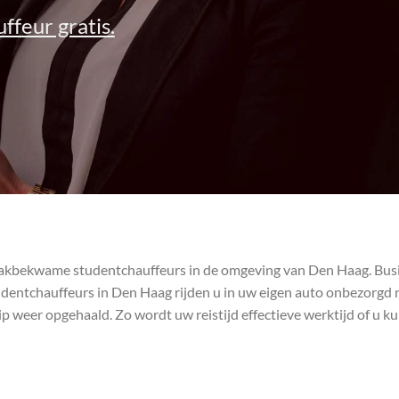
ffeur gratis.
an vakbekwame studentchauffeurs in de omgeving van Den Haag. Bus
udentchauffeurs in Den Haag rijden u in uw eigen auto onbezorgd 
tip weer opgehaald. Zo wordt uw reistijd effectieve werktijd of u 