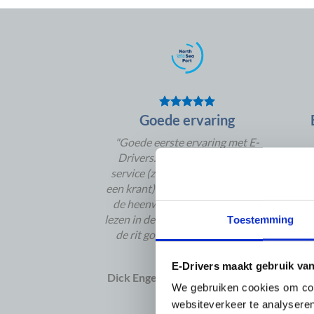
Goede ervaring
"Goede eerste ervaring met E-
Drivers. Keurig op tijd, goede
uit
service (zelfs een flesje water en
met 
een krant) en gepaste houding (op
ook
de heenweg rust om stukken te
lezen in de auto). De chauffeur had
Toestemming
de rit goed voorbereid en wist
waar te zijn."
E-Drivers maakt gebruik va
Dick Engelhardt
/
North Sea Port
We gebruiken cookies om cont
websiteverkeer te analyseren