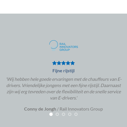
Fijne rijstijl
'Wij hebben hele goede ervaringen met de chauffeurs van E-
drivers. Vriendelijke jongens met een fijne rijstijl. Daarnaast
zijn wij erg tevreden over de flexibiliteit en de snelle service
van E-drivers.'
Conny de Jongh
/
Rail Innovators Group