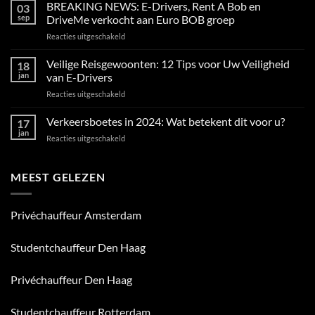
BREAKING NEWS: E-Drivers, Rent A Bob en
03
sep
DriveMe verkocht aan Euro BOB groep
voor
Reacties uitgeschakeld
BREAKING
NEWS:
Veilige Reisgewoonten: 12 Tips voor Uw Veiligheid
18
E-
jan
van E-Drivers
Drivers,
voor
Reacties uitgeschakeld
Rent
Veilige
A
Reisgewoonten:
Verkeersboetes in 2024: Wat betekent dit voor u?
Bob
17
12
en
jan
voor
Reacties uitgeschakeld
Tips
DriveMe
Verkeersboetes
voor
verkocht
in
Uw
aan
2024:
MEEST GELEZEN
Veiligheid
Euro
Wat
van
BOB
betekent
E-
groep
dit
Drivers
Privéchauffeur Amsterdam
voor
u?
Studentchauffeur Den Haag
Privéchauffeur Den Haag
Studentchauffeur Rotterdam