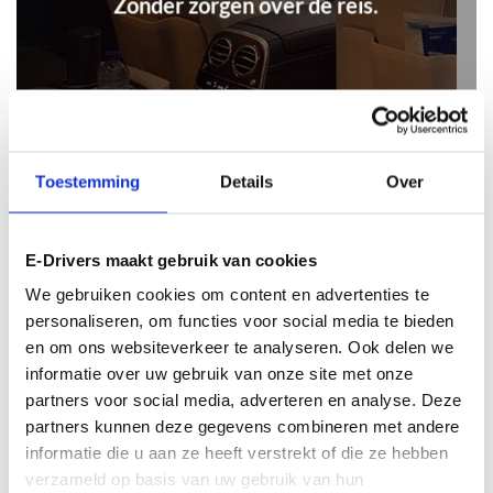
Zonder zorgen over de reis.
Toestemming
Details
Over
E-Drivers maakt gebruik van cookies
We gebruiken cookies om content en advertenties te
Veilig
personaliseren, om functies voor social media te bieden
en om ons websiteverkeer te analyseren. Ook delen we
Privéchauffeurs van
informatie over uw gebruik van onze site met onze
partners voor social media, adverteren en analyse. Deze
E-Drivers zijn dienstbaar en secuur.
partners kunnen deze gegevens combineren met andere
Getrainde chauffeurs die zich goed
informatie die u aan ze heeft verstrekt of die ze hebben
voorbereiden op uw dag.
verzameld op basis van uw gebruik van hun