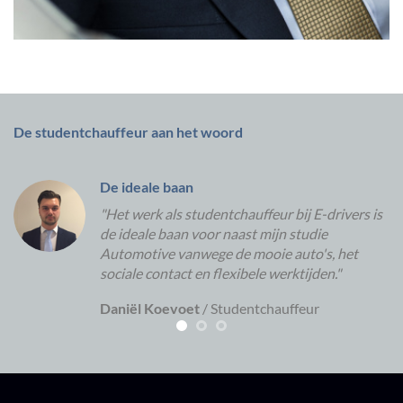
De studentchauffeur aan het woord
De ideale baan
"Het werk als studentchauffeur bij E-drivers is
de ideale baan voor naast mijn studie
Automotive vanwege de mooie auto's, het
sociale contact en flexibele werktijden."
Daniël Koevoet
/
Studentchauffeur