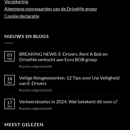
Verzekering
Algemene voorwaarden van de DriveMe groep
Cookie declaratie
NIEUWS EN BLOGS
BREAKING NEWS: E-Drivers, Rent A Bob en
03
sep
DriveMe verkocht aan Euro BOB groep
voor
Reacties uitgeschakeld
BREAKING
NEWS:
Veilige Reisgewoonten: 12 Tips voor Uw Veiligheid
18
E-
jan
van E-Drivers
Drivers,
voor
Reacties uitgeschakeld
Rent
Veilige
A
Reisgewoonten:
Verkeersboetes in 2024: Wat betekent dit voor u?
Bob
17
12
en
jan
voor
Reacties uitgeschakeld
Tips
DriveMe
Verkeersboetes
voor
verkocht
in
Uw
aan
2024:
MEEST GELEZEN
Veiligheid
Euro
Wat
van