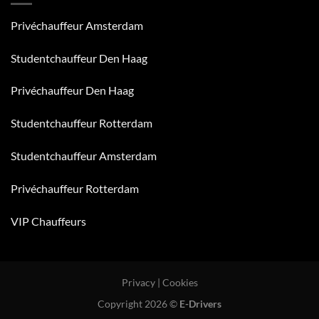
BOB
betekent
E-
groep
dit
Drivers
Privéchauffeur Amsterdam
voor
u?
Studentchauffeur Den Haag
Privéchauffeur Den Haag
Studentchauffeur Rotterdam
Studentchauffeur Amsterdam
Privéchauffeur Rotterdam
VIP Chauffeurs
Privacy | Cookies
Copyright 2026 ©
E-Drivers