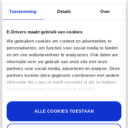
Toestemming
Details
Over
Comfort
E-Drivers maakt gebruik van cookies
We gebruiken cookies om content en advertenties te
De weg wordt voor u vrijgemaakt.
personaliseren, om functies voor social media te bieden
Letterlijk en figuurlijk. Met E-
en om ons websiteverkeer te analyseren. Ook delen we
Drivers rijdt u altijd comfortabel.
informatie over uw gebruik van onze site met onze
partners voor social media, adverteren en analyse. Deze
Zonder zorgen over de reis.
partners kunnen deze gegevens combineren met andere
informatie die u aan ze heeft verstrekt of die ze hebben
verzameld op basis van uw gebruik van hun
services.
Lees meer.
Sommige van de gegevens die worden verzameld, zijn
ALLE COOKIES TOESTAAN
bedoeld voor personalisatie en het meten van de
effectiviteit van advertenties.
Lees meer.