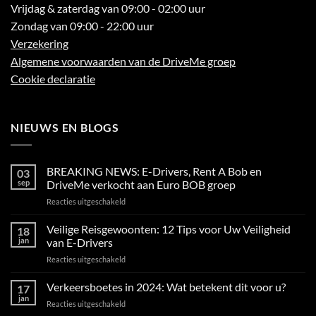
Vrijdag & zaterdag van 09:00 - 02:00 uur
Zondag van 09:00 - 22:00 uur
Verzekering
Algemene voorwaarden van de DriveMe groep
Cookie declaratie
NIEUWS EN BLOGS
BREAKING NEWS: E-Drivers, Rent A Bob en
03
sep
DriveMe verkocht aan Euro BOB groep
voor
Reacties uitgeschakeld
BREAKING
NEWS:
Veilige Reisgewoonten: 12 Tips voor Uw Veiligheid
18
E-
jan
van E-Drivers
Drivers,
voor
Reacties uitgeschakeld
Rent
Veilige
A
Reisgewoonten:
Verkeersboetes in 2024: Wat betekent dit voor u?
Bob
17
12
en
jan
voor
Reacties uitgeschakeld
Tips
DriveMe
Verkeersboetes