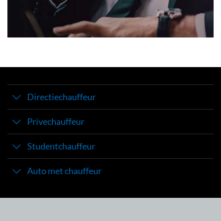
Directiechauffeur
Privechauffeur
Studentchauffeur
Auto met chauffeur