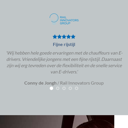
Fijne rijstijl
'Wij hebben hele goede ervaringen met de chauffeurs van E-
drivers. Vriendelijke jongens met een fijne rijstijl. Daarnaast
zijn wij erg tevreden over de flexibiliteit en de snelle service
van E-drivers.'
Conny de Jongh
/
Rail Innovators Group