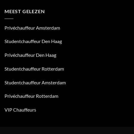
voor
verkocht
in
Uw
aan
2024:
MEEST GELEZEN
Veiligheid
Euro
Wat
van
BOB
betekent
E-
groep
dit
Drivers
Privéchauffeur Amsterdam
voor
u?
Studentchauffeur Den Haag
Privéchauffeur Den Haag
Studentchauffeur Rotterdam
Studentchauffeur Amsterdam
Privéchauffeur Rotterdam
VIP Chauffeurs