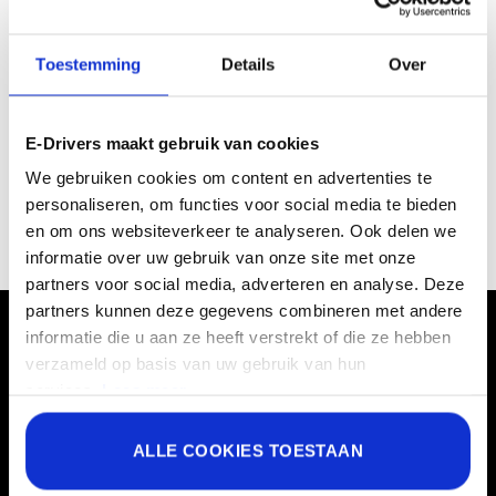
E-Drivers zijn dienstbaar en secuur.
Getrainde chauffeurs die zich goed
Toestemming
Details
Over
voorbereiden op uw dag.
E-Drivers maakt gebruik van cookies
We gebruiken cookies om content en advertenties te
personaliseren, om functies voor social media te bieden
en om ons websiteverkeer te analyseren. Ook delen we
informatie over uw gebruik van onze site met onze
partners voor social media, adverteren en analyse. Deze
partners kunnen deze gegevens combineren met andere
De zekerheden van E-Drivers
informatie die u aan ze heeft verstrekt of die ze hebben
verzameld op basis van uw gebruik van hun
services.
Lees meer.
Gemakkelijk reserveren
Sommige van de gegevens die worden verzameld, zijn
ALLE COOKIES TOESTAAN
Transparante tarieven
bedoeld voor personalisatie en het meten van de