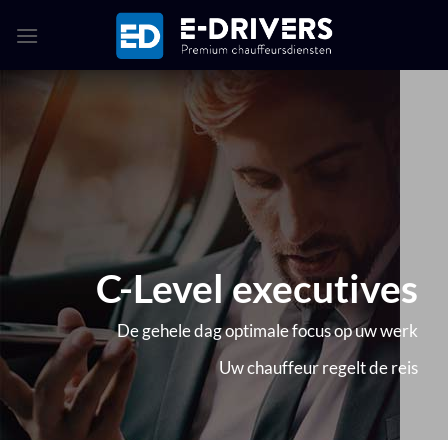
Ga
naar
inhoud
C-Level executives
De gehele dag optimale focus op uw werk
Uw chauffeur regelt de reis