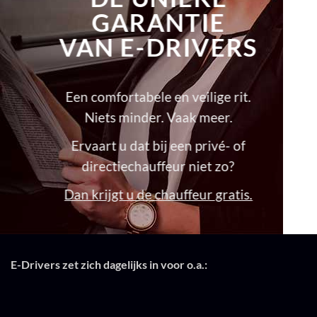
GARANTIE
VAN E-DRIVERS
Een comfortabele en veilige rit.
Niets minder. Vaak meer.
Ervaart u dat bij een privé- of
directiechauffeur niet zo?
Dan krijgt u de chauffeur gratis.
E-Drivers zet zich dagelijks in voor o.a.: