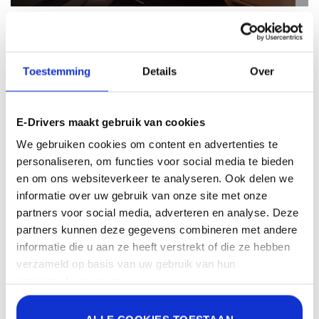
Toestemming
Details
Over
Veilig
E-Drivers maakt gebruik van cookies
We gebruiken cookies om content en advertenties te
Privéchauffeurs van
personaliseren, om functies voor social media te bieden
E-Drivers zijn dienstbaar en secuur.
en om ons websiteverkeer te analyseren. Ook delen we
Getrainde chauffeurs die zich goed
informatie over uw gebruik van onze site met onze
partners voor social media, adverteren en analyse. Deze
voorbereiden op uw dag.
partners kunnen deze gegevens combineren met andere
informatie die u aan ze heeft verstrekt of die ze hebben
verzameld op basis van uw gebruik van hun
services.
Lees meer.
Sommige van de gegevens die worden verzameld, zijn