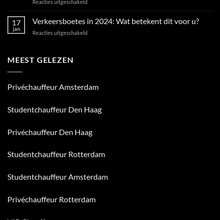
voor
Reacties uitgeschakeld
Rent
Veilige
A
Reisgewoonten:
Verkeersboetes in 2024: Wat betekent dit voor u?
Bob
17
12
en
jan
voor
Reacties uitgeschakeld
Tips
DriveMe
Verkeersboetes
voor
verkocht
in
Uw
aan
2024:
MEEST GELEZEN
Veiligheid
Euro
Wat
van
BOB
betekent
E-
groep
dit
Drivers
Privéchauffeur Amsterdam
voor
u?
Studentchauffeur Den Haag
Privéchauffeur Den Haag
Studentchauffeur Rotterdam
Studentchauffeur Amsterdam
Privéchauffeur Rotterdam