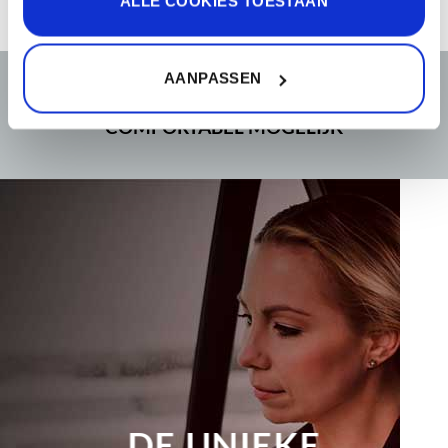
ALLE COOKIES TOESTAAN
bedoeld voor personalisatie en het meten van de
effectiviteit van advertenties.
Lees meer.
AANPASSEN
E-DRIVERS MAAKT HET U GRAAG ZO
COMFORTABEL MOGELIJK
DE UNIEKE