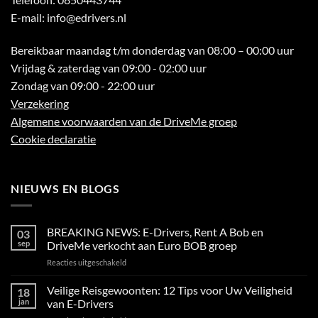
E-mail:
info@edrivers.nl
Bereikbaar maandag t/m donderdag van 08:00 – 00:00 uur
Vrijdag & zaterdag van 09:00 - 02:00 uur
Zondag van 09:00 - 22:00 uur
Verzekering
Algemene voorwaarden van de DriveMe groep
Cookie declaratie
NIEUWS EN BLOGS
BREAKING NEWS: E-Drivers, Rent A Bob en
03
sep
DriveMe verkocht aan Euro BOB groep
voor
Reacties uitgeschakeld
BREAKING
NEWS:
Veilige Reisgewoonten: 12 Tips voor Uw Veiligheid
18
E-
jan
van E-Drivers
Drivers,